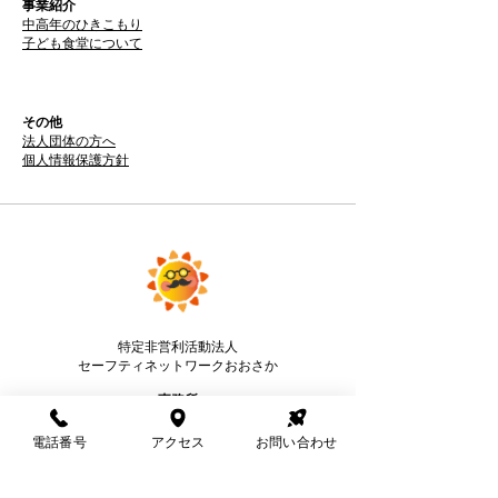
事業紹介
中高年のひきこもり​
子ども食堂について
その他
法人団体の方へ
個人情報保護方針
特定非営利活動法人
セーフティネットワークおおさか
事務所
〒574-0076
大阪府大東市曙町2-13
電話番号
アクセス
お問い合わせ
三住ビル1F
電話番号