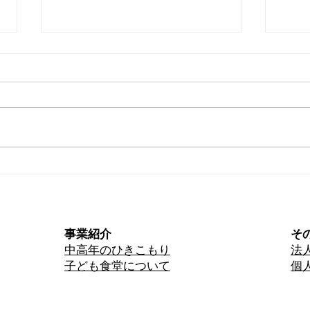
アーティスト展が終了しまし
ダイ
た
知ら
事業紹介
そ
中高年のひきこもり​
法
子ども食堂について
個