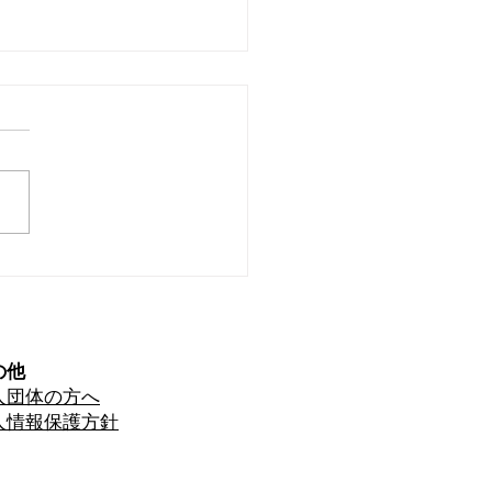
トウアーティスト展のお
せ
の他
人団体の方へ
人情報保護方針