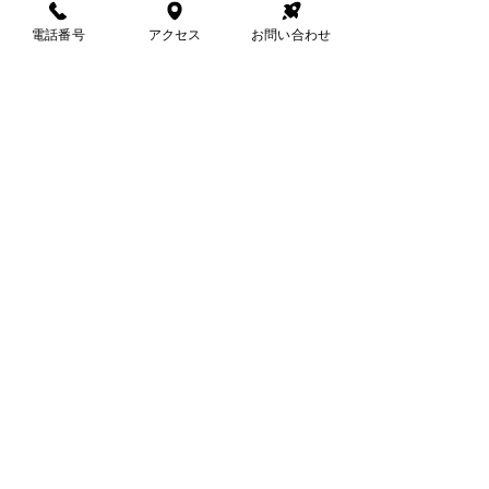
電話番号
アクセス
お問い合わせ
事業紹介
中高年のひきこもり​
子ども食堂について
その他
法人団体の方へ
個人情報保護方針
特定非営利活動法人
セーフティネットワークおおさか
事務所
〒574-0076
大阪府大東市曙町2-13
三住ビル1F