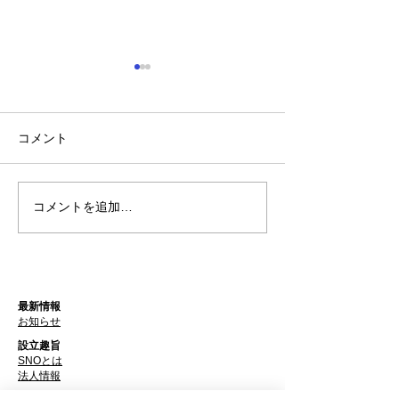
コメント
コメントを追加…
アーティスト展が終了し
ダイトウアーテ
ました
のお知らせ
最新情報
お知らせ
設立趣旨
SNOとは
​法人情報