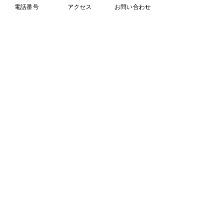
事業紹介
電話番号
アクセス
お問い合わせ
中高年のひきこもり​
子ども食堂について
その他
法人団体の方へ
個人情報保護方針
特定非営利活動法人
セーフティネットワークおおさか
事務所
〒574-0076
大阪府大東市曙町2-13
三住ビル1F
電話番号