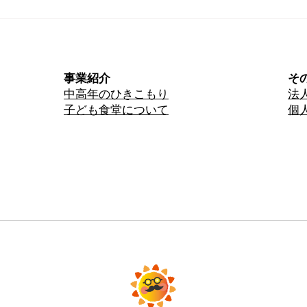
アーティスト展が終了しまし
ダイ
た
知ら
事業紹介
そ
中高年のひきこもり​
法
子ども食堂について
個