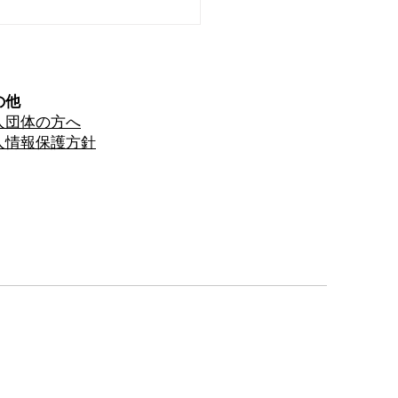
トウアーティスト展のお
せ
の他
人団体の方へ
人情報保護方針