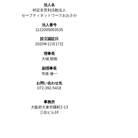
法人名
特定非営利活動法人
セーフティネットワークおおさか
法人番号
1122005003535
設立認証日
2020年12月17日
理事長
大城 朝徳
副理事長
寺坂 修一
お問い合わせ先
072-392-5418
事務所
大阪府大東市曙町2-13
三住ビル1F