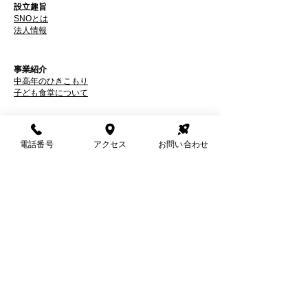
設立趣旨
SNOとは
​法人情報
事業紹介
中高年のひきこもり​
子ども食堂について
その他
電話番号
アクセス
お問い合わせ
法人団体の方へ
個人情報保護方針
特定非営利活動法人
セーフティネットワークおおさか